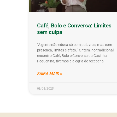
Café, Bolo e Conversa: Limites
sem culpa
“A gente não educa só com palavras, mas com
presença, limites e afeto.” Ontem, no tradicional
encontro Café, Bolo e Conversa da Casinha
Pequenina, tivemos a alegria de receber a
SAIBA MAIS »
01/04/2025