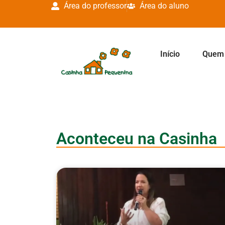
Área do professor
Área do aluno
Início
Quem
Aconteceu na Casinha