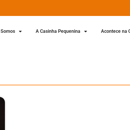
 Somos
A Casinha Pequenina
Acontece na 